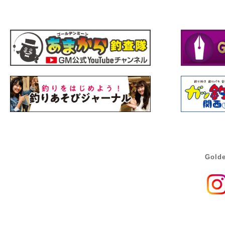
Golde