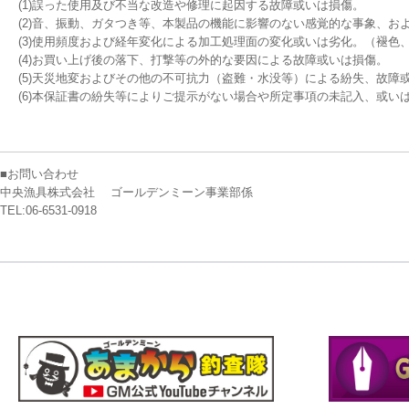
(1)誤った使用及び不当な改造や修理に起因する故障或いは損傷。
(2)音、振動、ガタつき等、本製品の機能に影響のない感覚的な事象、お
(3)使用頻度および経年変化による加工処理面の変化或いは劣化。（褪色
(4)お買い上げ後の落下、打撃等の外的な要因による故障或いは損傷。
(5)天災地変およびその他の不可抗力（盗難・水没等）による紛失、故障
(6)本保証書の紛失等によりご提示がない場合や所定事項の未記入、或い
■お問い合わせ
中央漁具株式会社 　ゴールデンミーン事業部係

TEL:06-6531-0918