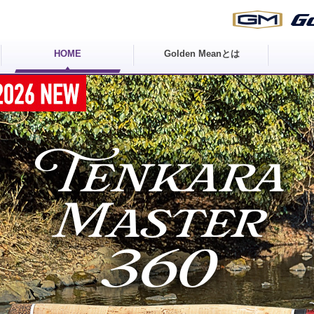
HOME
Golden Meanとは