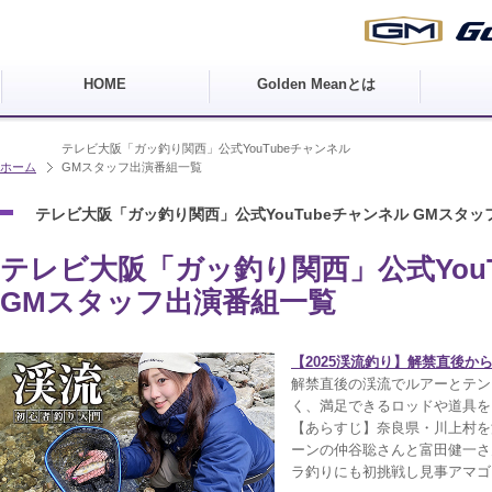
HOME
Golden Meanとは
テレビ大阪「ガッ釣り関西」公式YouTubeチャンネル
ホーム
GMスタッフ出演番組一覧
テレビ大阪「ガッ釣り関西」公式YouTubeチャンネル GMスタ
テレビ大阪「ガッ釣り関西」公式You
GMスタッフ出演番組一覧
【2025渓流釣り】解禁直後か
解禁直後の渓流でルアーとテン
く、満足できるロッドや道具を
【あらすじ】奈良県・川上村を
ーンの仲谷聡さんと富田健一さ
ラ釣りにも初挑戦し見事アマゴ