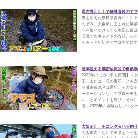
通吉野川川上で解禁直後のアマ
春を迎えた奈良県吉野川・川上
のぞみ。大自然に囲まれた解禁
ーを追いかけてくる魚影に皆は
渓流でのキャストの方法、ルア
ぞみも今年初のアマゴをてにす
通年狙える濃密放流区で自然渓
2022年の【ガッ釣り関西】
王」または「渓の宝石」とも言
る濃密放流区は通年、その女王
ーテーションし、アプローチを
い、とポイントを絞り、それに
涙。2022年の素晴らしいス
大阪淀川 チニング＆ハゼ釣り【
大阪市内・淀川でチヌとハゼを