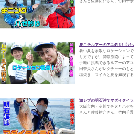
さんと佐藤祐介さん、竹内千景
夏こそルアーのアユ釣り!【ガッ
暑い夏を素敵なロケーションで
り方ですが、管轄漁協によって
手軽に挑戦できるルアーのアユ
田奈央さんがレクチャーのもと
塩焼き、スイカと夏を満喫する
激シブの明石沖でマダイタイラバ
大阪市内・淀川でチヌとハゼを
さんと佐藤祐介さん、竹内千景