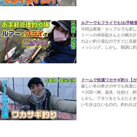
ルアーでもフライでも!お手軽管
今回は家族・カップルでも楽し
ミーンの仲谷聡さんと小嶋大介
のよい釣り場なのですぐに見破
ィッシング。しかし、順調に釣
ドームで快適ワカサギ釣り【ガッ
厳しい冬の寒さの中でも快適に
ー川田一輝。道具、仕掛け、餌
しかし、アタリをとらえたとき
い引きはないものの、釣れれば