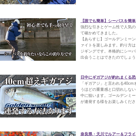
【誰でも簡単】シーバスを簡単に
強烈な引きとゲーム性で人気の
て確かめてきました。
【あらすじ】ゴールデンミーン
ァイトを楽しみます。釣り方は
ジギングです。本格的にシーバ
出会うことはできたのでしょう
日中にギガアジが釣れまくる恐ろ
「ギガアジ」と言われる40c
うほどの重量感と口切れしない
中に狙います。ゴールデンミー
が連発する様をお楽しみくださ
奈良県・天川でルアー＆フライ