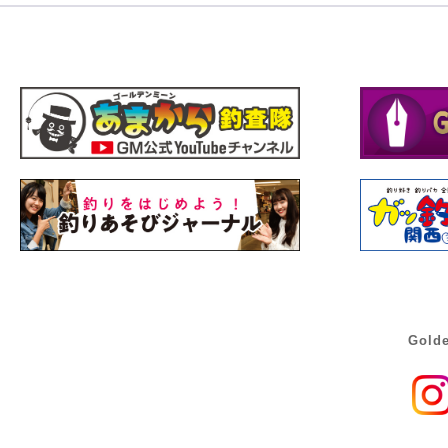
Golde