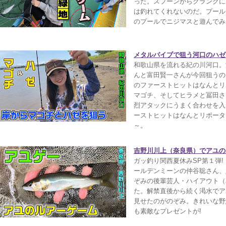
った。スプーンからクランクに
は釣れてくれないのだ。プール
のプールでニジマスと遊んでみ
メタルバイブで狙う河口のハゼ【
和歌山県を流れる紀の川河口。
んと富田賢一さんが今回狙うの
のファーストヒットはなんとリ
マゴチ、そしてヒラメと冨田さ
烈アタックにうまく合わせを入
ーストヒットはなんとリポータ
～。
吉野川川上（奈良県）でアユの
ガッ釣り関西夏休みSP第１弾
ールデンミーンの仲谷聡さん、
ぞみの後輩芸人・ハイアウト（
た。解禁直後から続く渇水でア
見せたのがのぞみ。きれいな野
も素敵なプレゼントが!