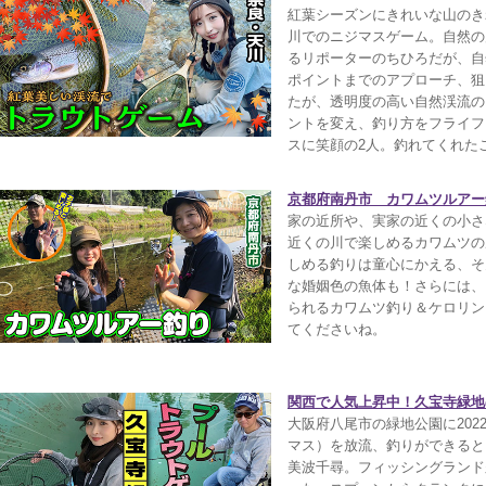
紅葉シーズンにきれいな山のき
川でのニジマスゲーム。自然の
るリポーターのちひろだが、自
ポイントまでのアプローチ、狙
たが、透明度の高い自然渓流の
ントを変え、釣り方をフライフ
スに笑顔の2人。釣れてくれた
京都府南丹市 カワムツルアー釣
家の近所や、実家の近くの小さ
近くの川で楽しめるカワムツの
しめる釣りは童心にかえる、そ
な婚姻色の魚体も！さらには、
られるカワムツ釣り＆ケロリン
てくださいね。
関西で人気上昇中！久宝寺緑地
大阪府八尾市の緑地公園に20
マス）を放流、釣りができると
美波千尋。フィッシングランド