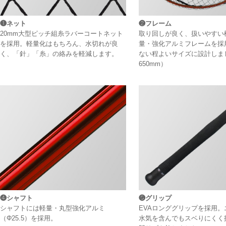
❶ネット
❷フレーム
20mm大型ピッチ組糸ラバーコートネット
取り回しが良く、扱いやすい
を採用。軽量化はもちろん、水切れが良
量・強化アルミフレームを採
く、「針」「糸」の絡みを軽減します。
ない程よいサイズに設計しま
650mm）
❹シャフト
❺グリップ
シャフトには軽量・丸型強化アルミ
EVAロンググリップを採用。
（Φ25.5）を採用。
水気を含んでもスベりにくく