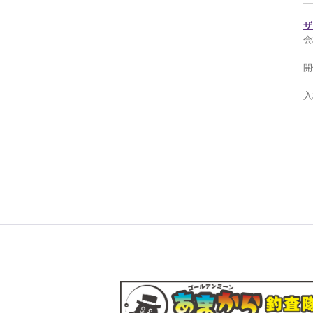
ザ
会
開
入