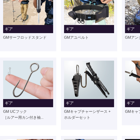
ギア
ギア
ギア
GMサーフロッドスタンド
GMアユベルト
GMアン
ギア
ギア
ギア
GM UCフック
GMキャプチャーシザース +
GMキャ
［ルアー用カン付き袖...
ホルダーセット