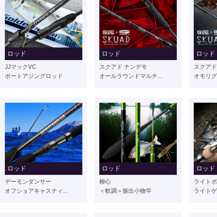
ロッド
ロッド
ロッド
JJマックVC
スクアド ナンデモ
スクアド
ボートアジングロッド
オールラウンドマルチ...
オモリグ
ロッド
ロッド
ロッド
デーモンダンサー
柳心
ライトポ
オフショアキャスティ...
＜軟調＞振出小物竿
ライトゲ