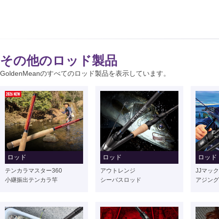
その他のロッド製品
GoldenMeanのすべてのロッド製品を表示しています。
ロッド
ロッド
ロッド
テンカラマスター360
アウトレンジ
JJマック
小継振出テンカラ竿
シーバスロッド
アジング