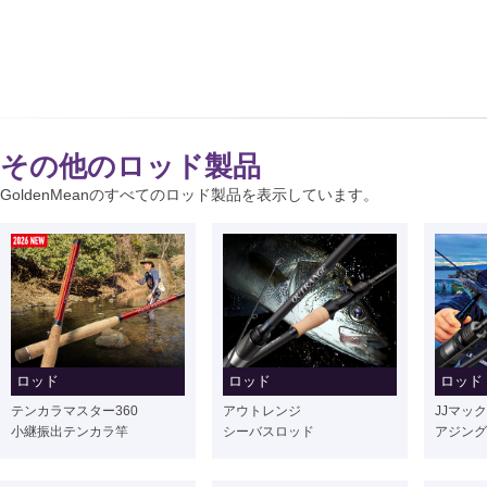
その他のロッド製品
GoldenMeanのすべてのロッド製品を表示しています。
ロッド
ロッド
ロッド
テンカラマスター360
アウトレンジ
JJマック
小継振出テンカラ竿
シーバスロッド
アジング