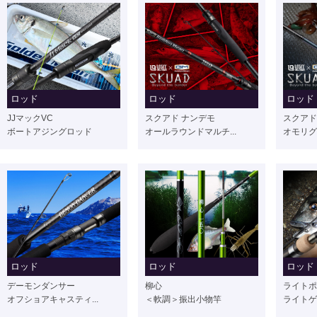
ロッド
ロッド
ロッド
JJマックVC
スクアド ナンデモ
スクアド
ボートアジングロッド
オールラウンドマルチ...
オモリグ
ロッド
ロッド
ロッド
デーモンダンサー
柳心
ライトポ
オフショアキャスティ...
＜軟調＞振出小物竿
ライトゲ