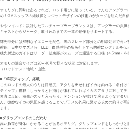
オモリグに興味はあるけれど、ロッド選びに迷っている、そんなアングラー
め！GMスタッフの経験値とレジットデザインの技術力がタッグを組んだ自
ややマイルドに設計したフルチューブラーブランクスは、アングラーの負担
キャストからジャーク、取り込みまでの一連の動作をサポートする。
穂先部分には鮮明なイエローを配色、黒のスレッド部分との明暗効果で高い
確保、日中やマズメ時、LED、白熱球等の集魚灯下でも的確にシグナルを伝
穂先付近のガイドはリーダー結束部がスムーズに通過する口径（4.5mm）を
オモリの適合サイズは20～40号で様々な状況に対応します。
（ロッドテスト地域：山陰）
■「竿頭ティップ」搭載
このロッドの最大のウリは目感度。アタリを出せればイカは釣れる！名付け
ティップ」搭載！しっかりと仕掛けが張れていればイカのアタリに対してテ
素直に反応。穂先がスッと入ったり、テンションが抜けて戻るようなアタリ
ん、微妙なイカの気配を感じることでプラスの釣果に繋がる攻めの釣りが可
ます。
■グリップエンドのこだわり
高い負荷が身体にかかることがあるオモリグ。グリップエンドをしっかりと