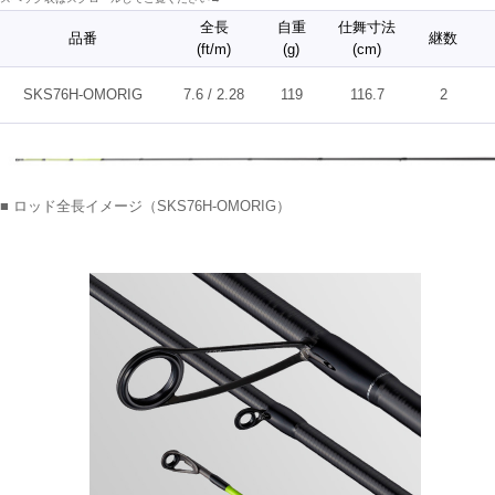
全長
自重
仕舞寸法
品番
継数
(ft/m)
(g)
(cm)
SKS76H-OMORIG
7.6 / 2.28
119
116.7
2
■ ロッド全長イメージ（SKS76H-OMORIG）